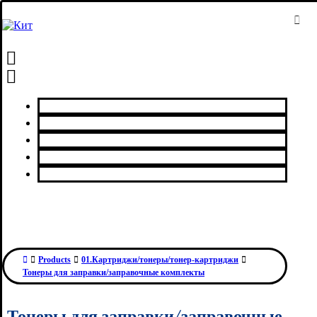
Главная
Каталог товаров
Сервисный центр
О нас
Контакты
Products
01.Картриджи/тонеры/тонер-картриджи
Тонеры для заправки/заправочные комплекты
Тонеры для заправки/заправочные