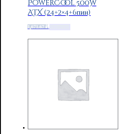
PowerCool 500W
ATX (24+2×4+6пин)
1,671.67
₽
Add to cart