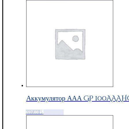
Аккумулятор ААА GP 100AAAHC,
697.00
₽
Add to cart