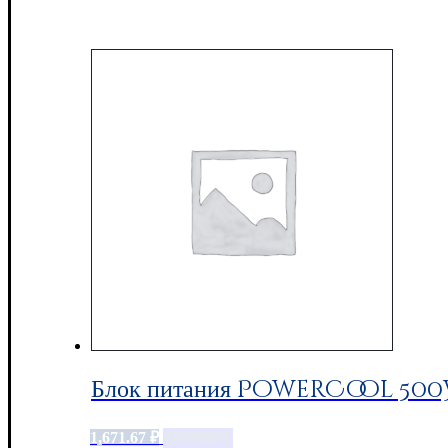
Блок питания PowerCool 500W
1,671.67
₽
Add to cart