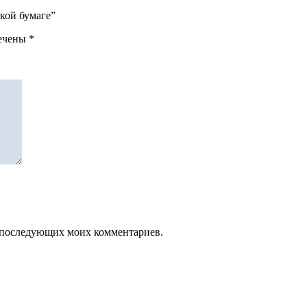
ской бумаге”
мечены
*
ля последующих моих комментариев.