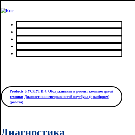
Главная
Каталог товаров
Сервисный центр
О нас
Контакты
Products
6.УСЛУГИ
4. Обслуживание и ремонт компьютерной
техники
Диагностика неисправностей ноутбука (с разбором)
(работа)
Диагностика