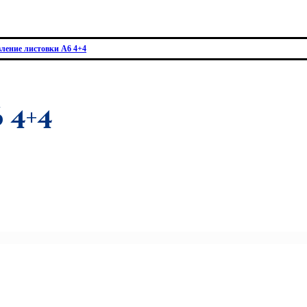
ление листовки А6 4+4
6 4+4