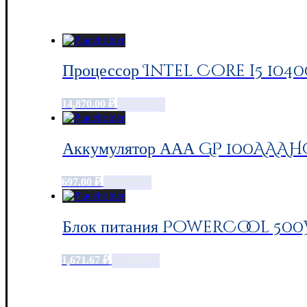
Процессор Intel Core i5 104
14,870.00
₽
Add to cart
Аккумулятор ААА GP 100AAAHC,
697.00
₽
Add to cart
Блок питания PowerCool 500W
1,671.67
₽
Add to cart