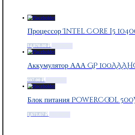
Процессор Intel Core i5 104
14,870.00
₽
Add to cart
Аккумулятор ААА GP 100AAAHC,
697.00
₽
Add to cart
Блок питания PowerCool 500W
1,671.67
₽
Add to cart