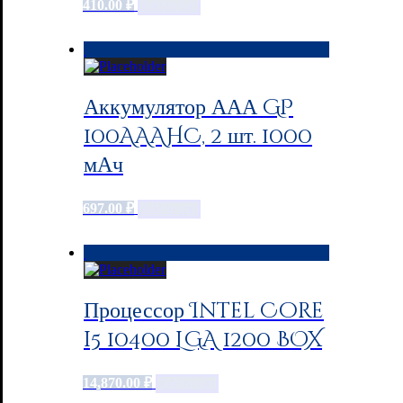
410.00
₽
Add to cart
Аккумулятор ААА GP
100AAAHC, 2 шт. 1000
мАч
697.00
₽
Add to cart
Процессор Intel Core
i5 10400 LGA 1200 BOX
14,870.00
₽
Add to cart