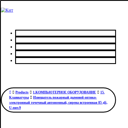
Главная
Каталог товаров
Сервисный центр
О нас
Контакты
Products
1.КОМПЬЮТЕРНОЕ ОБОРУДОВАНИЕ
15.
Клавиатуры
Извещатель пожарный дымовой оптико-
электронный точечный автономный, сирена встроенная 85 дБ,
U-пит.9