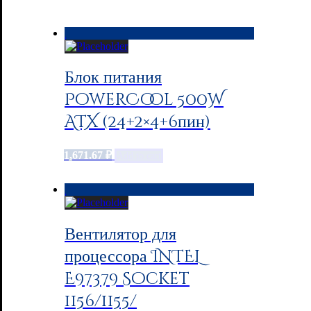
Блок питания
PowerCool 500W
ATX (24+2×4+6пин)
1,671.67
₽
Add to cart
Вентилятор для
процессора INTEL
E97379 Socket
1156/1155/