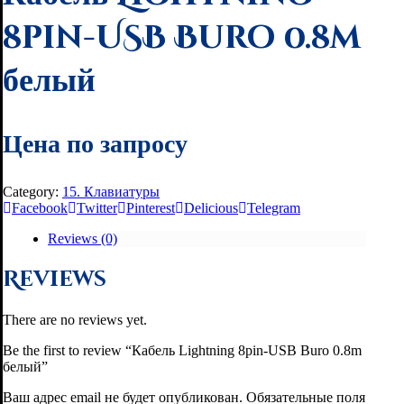
8pin-USB Buro 0.8m
белый
Цена по запросу
Category:
15. Клавиатуры
Facebook
Twitter
Pinterest
Delicious
Telegram
Reviews (0)
Reviews
There are no reviews yet.
Be the first to review “Кабель Lightning 8pin-USB Buro 0.8m
белый”
Ваш адрес email не будет опубликован.
Обязательные поля