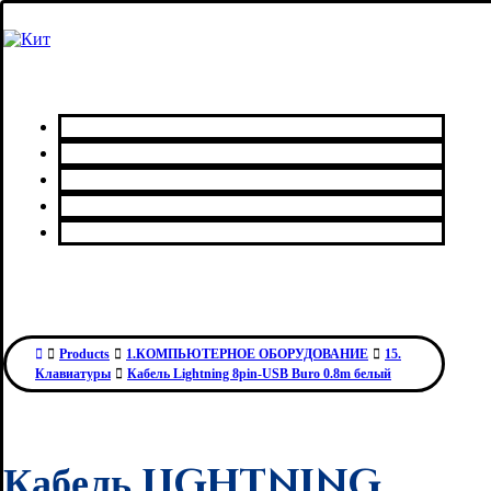
Главная
Каталог товаров
Сервисный центр
О нас
Контакты
Products
1.КОМПЬЮТЕРНОЕ ОБОРУДОВАНИЕ
15.
Клавиатуры
Кабель Lightning 8pin-USB Buro 0.8m белый
Кабель Lightning