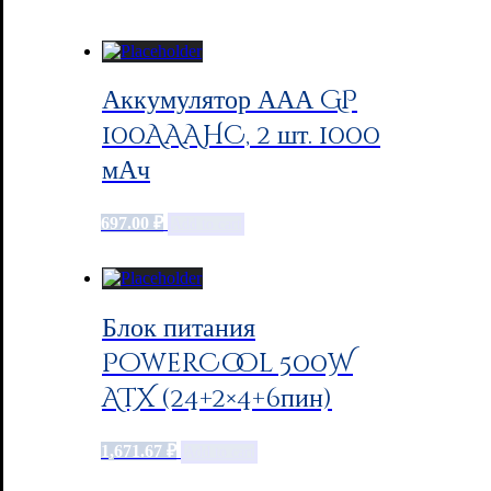
Аккумулятор ААА GP
100AAAHC, 2 шт. 1000
мАч
697.00
₽
Add to cart
Блок питания
PowerCool 500W
ATX (24+2×4+6пин)
1,671.67
₽
Add to cart