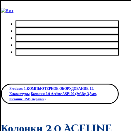
Главная
Каталог товаров
Сервисный центр
О нас
Контакты
Products
1.КОМПЬЮТЕРНОЕ ОБОРУДОВАНИЕ
15.
Клавиатуры
Колонки 2.0 Aceline ASP100 (2x3Вт, 3,5мм,
питание USB, черный)
Колонки 2.0 Aceline