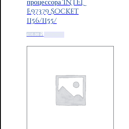
процессора INTEL
E97379 Socket
1156/1155/
410.00
₽
Add to cart