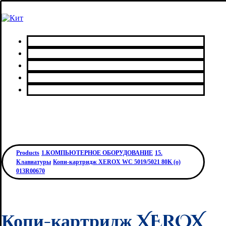
Главная
Каталог товаров
Сервисный центр
О нас
Контакты
Products
1.КОМПЬЮТЕРНОЕ ОБОРУДОВАНИЕ
15.
Клавиатуры
Копи-картридж XEROX WC 5019/5021 80K (o)
013R00670
Копи-картридж XEROX