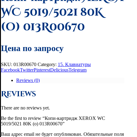
WC 5019/5021 80K
(o) 013R00670
Цена по запросу
SKU:
013R00670
Category:
15. Клавиатуры
Facebook
Twitter
Pinterest
Delicious
Telegram
Reviews (0)
Reviews
There are no reviews yet.
Be the first to review “Копи-картридж XEROX WC
5019/5021 80K (o) 013R00670”
Ваш адрес email не будет опубликован.
Обязательные поля