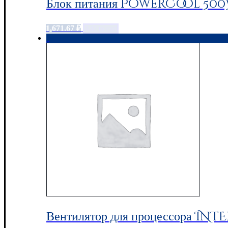
Блок питания PowerCool 500W
1,671.67
₽
Add to cart
Вентилятор для процессора INTE