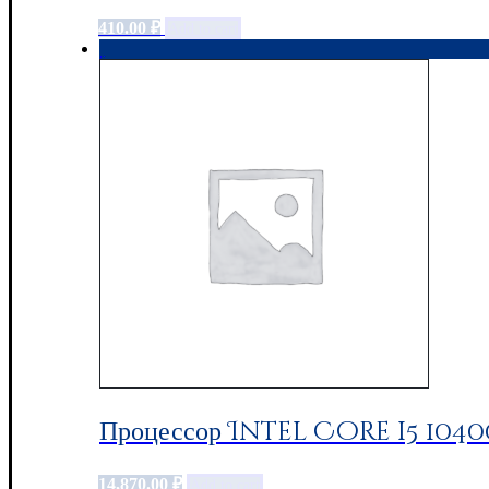
410.00
₽
Add to cart
Процессор Intel Core i5 104
14,870.00
₽
Add to cart