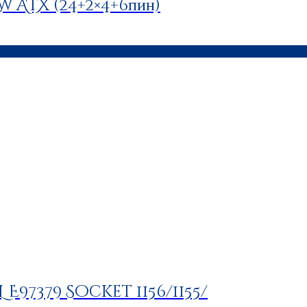
 ATX (24+2×4+6пин)
L E97379 Socket 1156/1155/