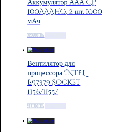
Аккумулятор ААА GP
100AAAHC, 2 шт. 1000
мАч
697.00
₽
Add to cart
Вентилятор для
процессора INTEL
E97379 Socket
1156/1155/
410.00
₽
Add to cart