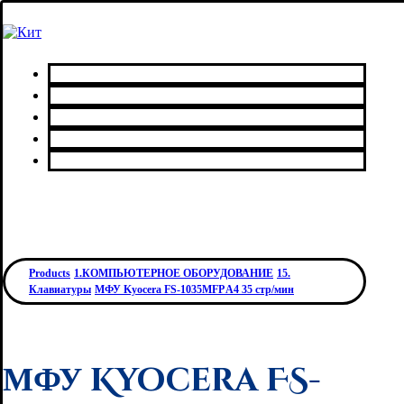
Главная
Каталог товаров
Сервисный центр
О нас
Контакты
Products
1.КОМПЬЮТЕРНОЕ ОБОРУДОВАНИЕ
15.
Клавиатуры
МФУ Kyocera FS-1035MFP A4 35 стр/мин
МФУ Kyocera FS-