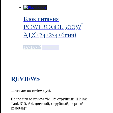
Блок питания
PowerCool 500W
ATX (24+2×4+6пин)
1,671.67
₽
Add to cart
Reviews
There are no reviews yet.
Be the first to review “МФУ струйный HP Ink
Tank 315, A4, цветной, струйный, черный
[z4b04a]”