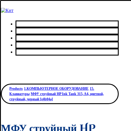
Главная
Каталог товаров
Сервисный центр
О нас
Контакты
Products
1.КОМПЬЮТЕРНОЕ ОБОРУДОВАНИЕ
15.
Клавиатуры
МФУ струйный HP Ink Tank 315, A4, цветной,
струйный, черный [z4b04a]
МФУ струйный HP