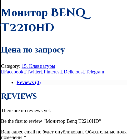
Монитор Benq
T2210НD
Цена по запросу
Category:
15. Клавиатуры
Facebook
Twitter
Pinterest
Delicious
Telegram
Reviews (0)
Reviews
There are no reviews yet.
Be the first to review “Монитор Benq T2210НD”
Ваш адрес email не будет опубликован.
Обязательные поля
помечены
*