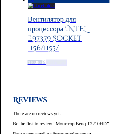
Вентилятор для
процессора INTEL
E97379 Socket
1156/1155/
410.00
₽
Add to cart
Reviews
There are no reviews yet.
Be the first to review “Монитор Benq T2210НD”
Ваш адрес email не будет опубликован.