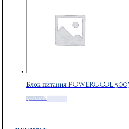
Блок питания PowerCool 500W
1,671.67
₽
Add to cart