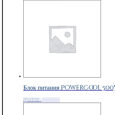
Блок питания PowerCool 500W
1,671.67
₽
Add to cart