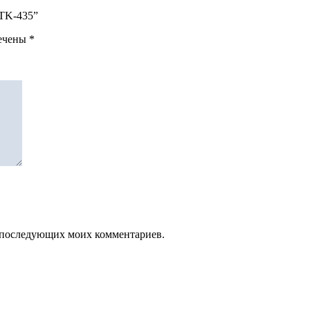
 TK-435”
мечены
*
ля последующих моих комментариев.