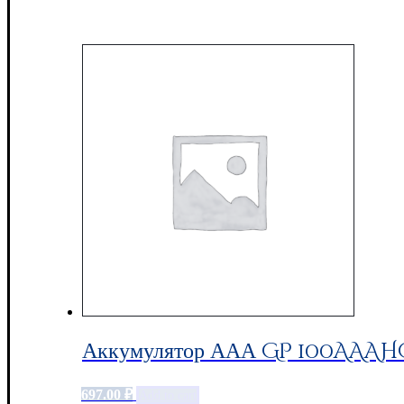
Аккумулятор ААА GP 100AAAHC,
697.00
₽
Add to cart