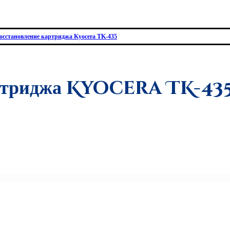
осстановление картриджа Kyocera TK-435
артриджа Kyocera TK-43