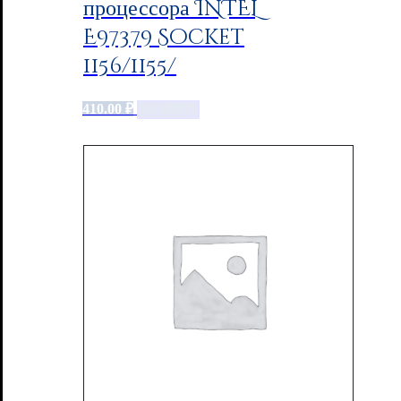
процессора INTEL
E97379 Socket
1156/1155/
410.00
₽
Add to cart