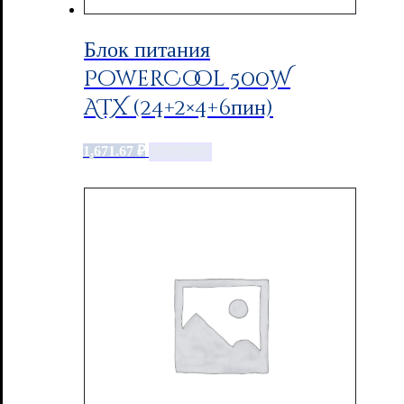
Блок питания
PowerCool 500W
ATX (24+2×4+6пин)
1,671.67
₽
Add to cart