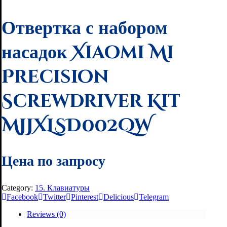
Отвертка с набором
насадок Xiaomi Mi
Precision
Screwdriver Kit
MJJXLSD002QW
Цена по запросу
Category:
15. Клавиатуры
Facebook
Twitter
Pinterest
Delicious
Telegram
Reviews (0)