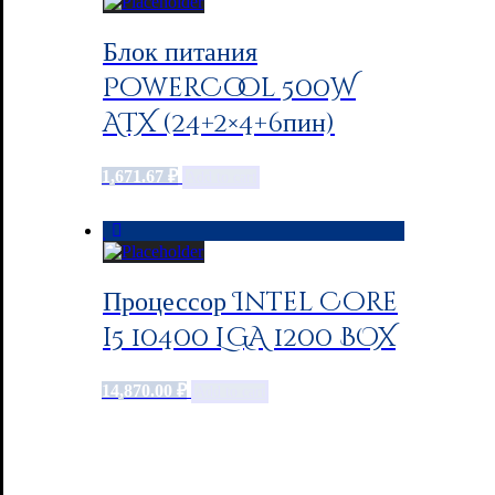
Блок питания
PowerCool 500W
ATX (24+2×4+6пин)
1,671.67
₽
Add to cart
Процессор Intel Core
i5 10400 LGA 1200 BOX
14,870.00
₽
Add to cart