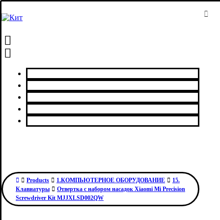
Главная
Каталог товаров
Сервисный центр
О нас
Контакты
Products
1.КОМПЬЮТЕРНОЕ ОБОРУДОВАНИЕ
15.
Клавиатуры
Отвертка с набором насадок Xiaomi Mi Precision
Screwdriver Kit MJJXLSD002QW