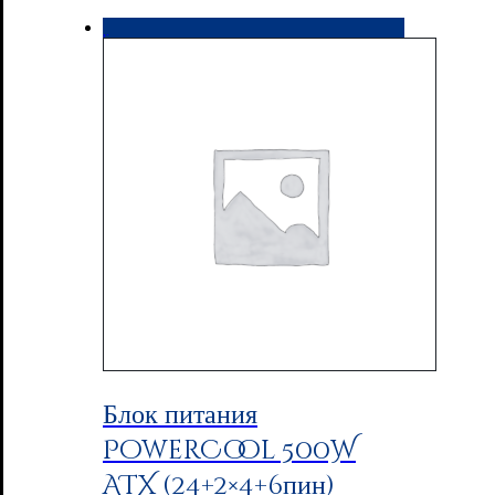
Блок питания
PowerCool 500W
ATX (24+2×4+6пин)