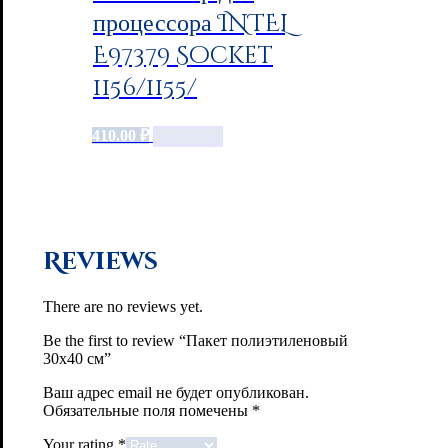
процессора INTEL
E97379 Socket
1156/1155/
410.00
₽
Add to cart
Reviews
There are no reviews yet.
Be the first to review “Пакет полиэтиленовый
30х40 см”
Ваш адрес email не будет опубликован.
Обязательные поля помечены
*
Your rating
*