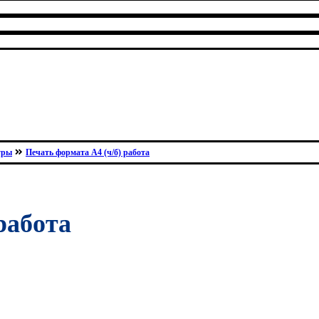
уры
Печать формата А4 (ч/б) работа
работа