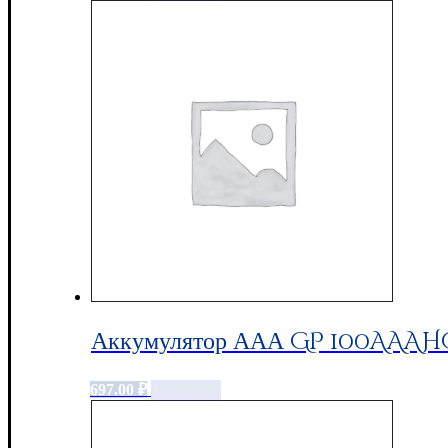
Аккумулятор ААА GP 100AAAHC,
697.00
₽
Add to cart