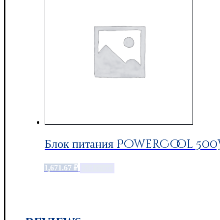
Блок питания PowerCool 500W
1,671.67
₽
Add to cart