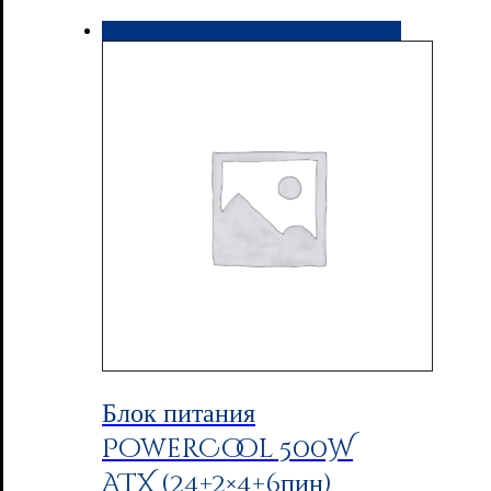
Блок питания
PowerCool 500W
ATX (24+2×4+6пин)