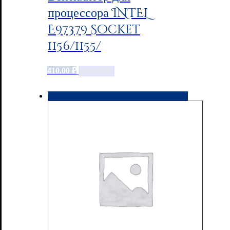
процессора INTEL
E97379 Socket
1156/1155/
410.00
₽
Add to cart