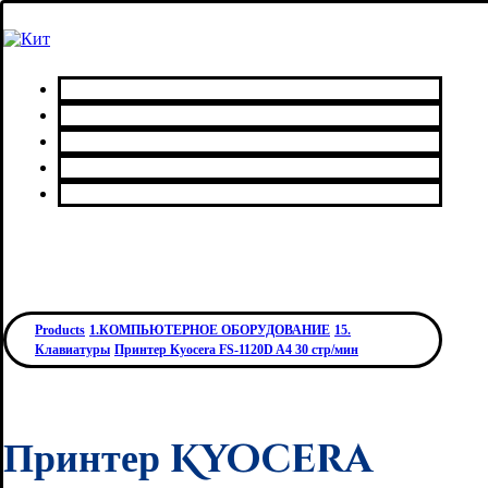
Главная
Каталог товаров
Сервисный центр
О нас
Контакты
Products
1.КОМПЬЮТЕРНОЕ ОБОРУДОВАНИЕ
15.
Клавиатуры
Принтер Kyocera FS-1120D A4 30 стр/мин
Принтер Kyocera