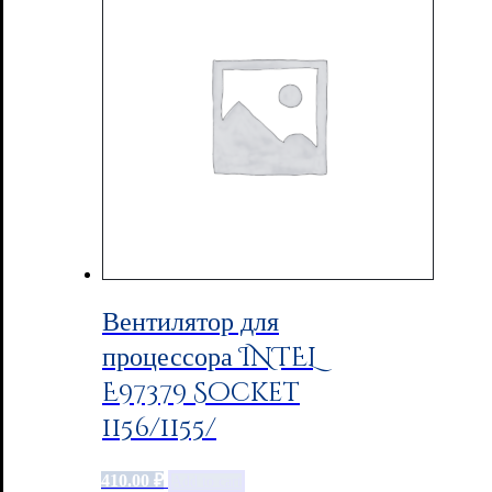
Вентилятор для
процессора INTEL
E97379 Socket
1156/1155/
410.00
₽
Add to cart