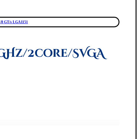
W/8 GT/s LGA1151
8 GHz/2core/SVGA