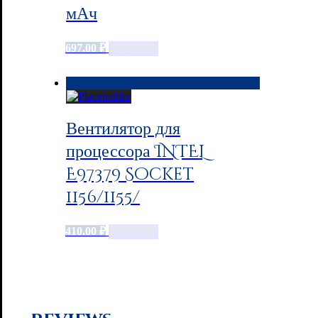
мАч
697.00
₽
Add to cart
Вентилятор для
процессора INTEL
E97379 Socket
1156/1155/
410.00
₽
Add to cart