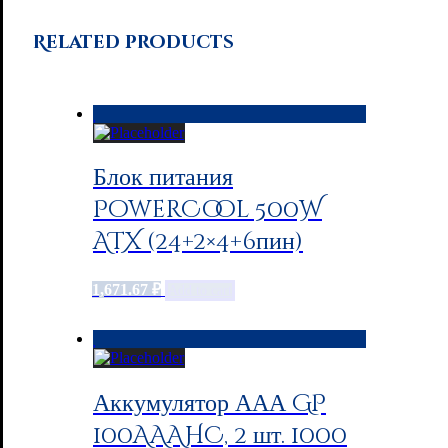
Related products
Блок питания
PowerCool 500W
ATX (24+2×4+6пин)
1,671.67
₽
Add to cart
Аккумулятор ААА GP
100AAAHC, 2 шт. 1000