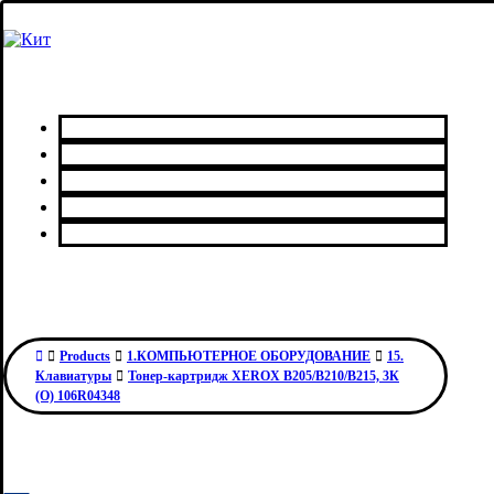
Главная
Каталог товаров
Сервисный центр
О нас
Контакты
Products
1.КОМПЬЮТЕРНОЕ ОБОРУДОВАНИЕ
15.
Клавиатуры
Тонер-картридж XEROX B205/B210/B215, 3К
(О) 106R04348