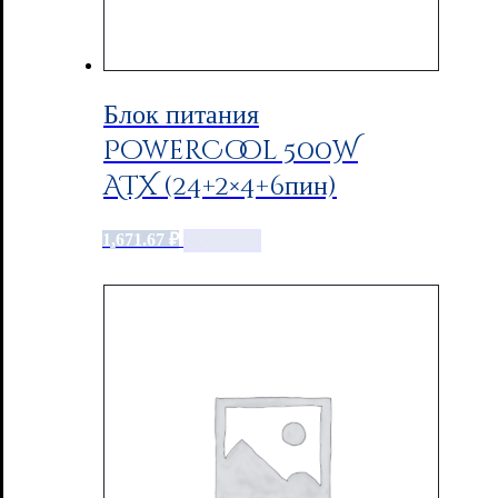
Блок питания
PowerCool 500W
ATX (24+2×4+6пин)
1,671.67
₽
Add to cart