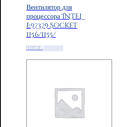
Вентилятор для
процессора INTEL
E97379 Socket
1156/1155/
410.00
₽
Add to cart