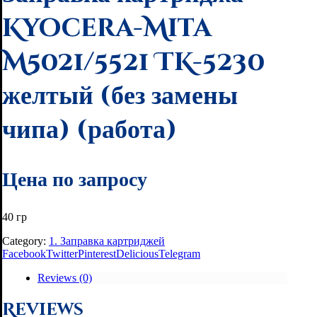
Kyocera-Mita
M5021/5521 TK-5230
желтый (без замены
чипа) (работа)
Цена по запросу
40 гр
Category:
1. Заправка картриджей
Facebook
Twitter
Pinterest
Delicious
Telegram
Reviews (0)
Reviews