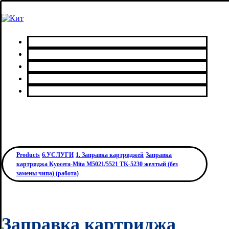
Главная
Каталог товаров
Сервисный центр
О нас
Контакты
Products
6.УСЛУГИ
1. Заправка картриджей
Заправка
картриджа Kyocera-Mita M5021/5521 TK-5230 желтый (без
замены чипа) (работа)
Заправка картриджа