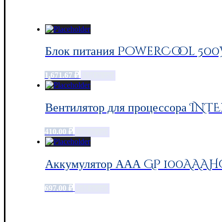
Блок питания PowerCool 500W
1,671.67
₽
Add to cart
Вентилятор для процессора INTE
410.00
₽
Add to cart
Аккумулятор ААА GP 100AAAHC,
697.00
₽
Add to cart