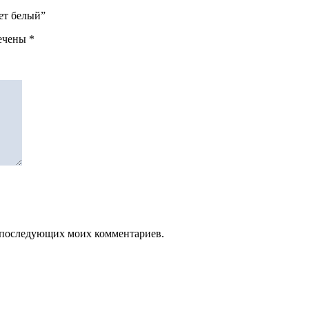
вет белый”
мечены
*
ля последующих моих комментариев.