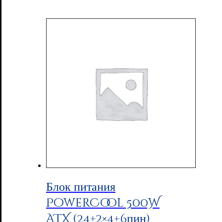
Блок питания
PowerCool 500W
ATX (24+2×4+6пин)