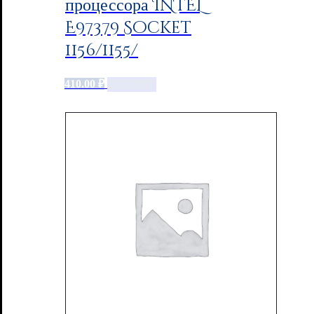
процессора INTEL
E97379 Socket
1156/1155/
410.00
₽
Add to cart