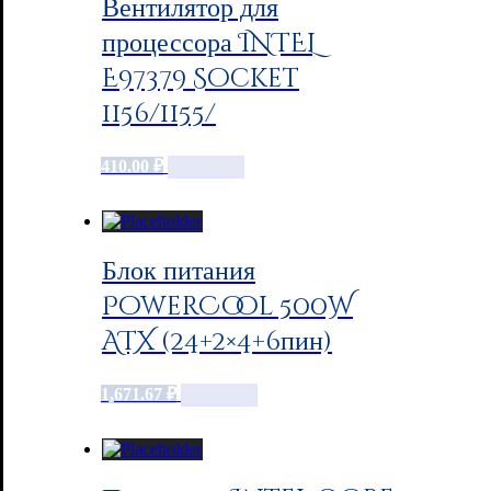
Вентилятор для
процессора INTEL
E97379 Socket
1156/1155/
410.00
₽
Add to cart
Блок питания
PowerCool 500W
ATX (24+2×4+6пин)
1,671.67
₽
Add to cart