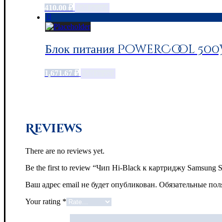
410.00
₽
Add to cart
Блок питания PowerCool 500W
1,671.67
₽
Add to cart
Reviews
There are no reviews yet.
Be the first to review “Чип Hi-Black к картриджу Samsung
Ваш адрес email не будет опубликован.
Обязательные по
Your rating
*