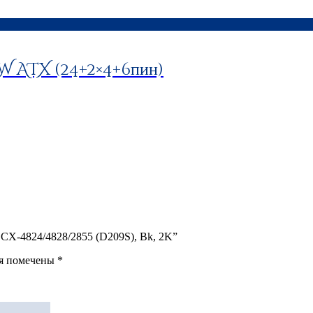
 ATX (24+2×4+6пин)
 SCX-4824/4828/2855 (D209S), Bk, 2K”
ля помечены
*