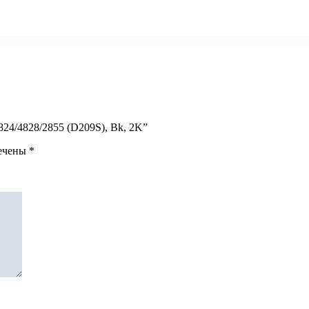
4824/4828/2855 (D209S), Bk, 2K”
мечены
*