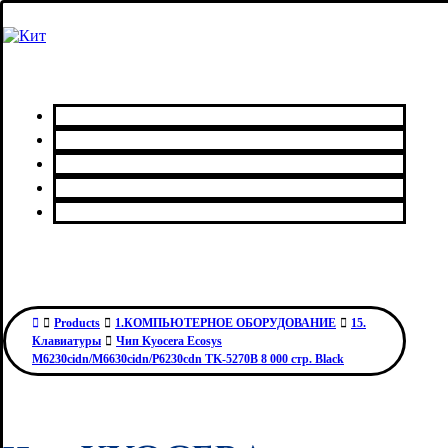
Главная
Каталог товаров
Сервисный центр
О нас
Контакты
Products
1.КОМПЬЮТЕРНОЕ ОБОРУДОВАНИЕ
15.
Клавиатуры
Чип Kyocera Ecosys
M6230cidn/M6630cidn/P6230cdn TK-5270B 8 000 стр. Black