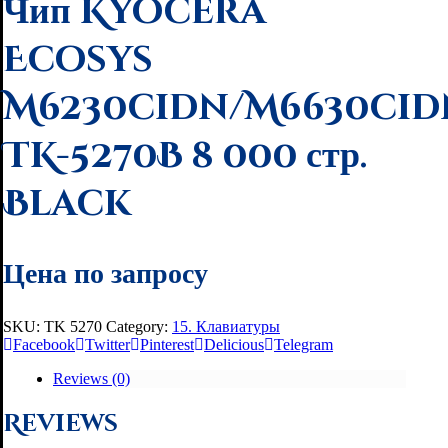
Чип Kyocera
Ecosys
M6230cidn/M6630cid
TK-5270B 8 000 стр.
Black
Цена по запросу
SKU:
TK 5270
Category:
15. Клавиатуры
Facebook
Twitter
Pinterest
Delicious
Telegram
Reviews (0)
Reviews