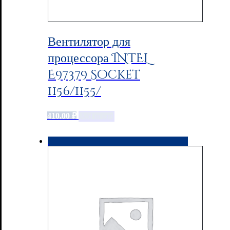
Вентилятор для
процессора INTEL
E97379 Socket
1156/1155/
410.00
₽
Add to cart