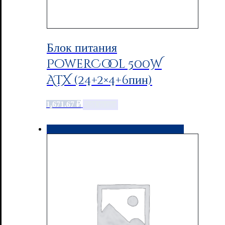
Блок питания
PowerCool 500W
ATX (24+2×4+6пин)
1,671.67
₽
Add to cart