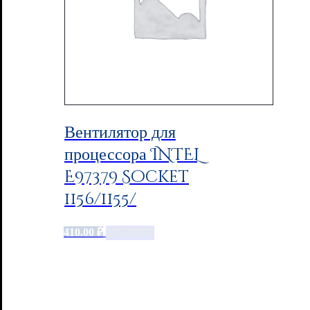
Вентилятор для
процессора INTEL
E97379 Socket
1156/1155/
410.00
₽
Add to cart