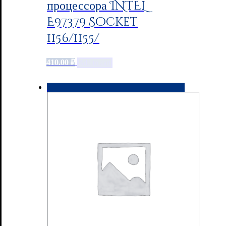
процессора INTEL
E97379 Socket
1156/1155/
410.00
₽
Add to cart