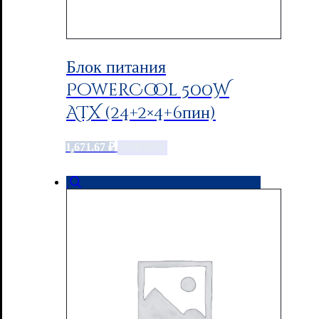
Блок питания
PowerCool 500W
ATX (24+2×4+6пин)
1,671.67
₽
Add to cart