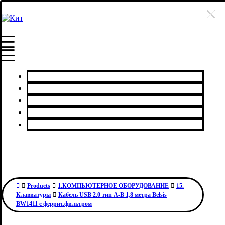
Главная
Каталог товаров
Сервисный центр
О нас
Контакты
Products
1.КОМПЬЮТЕРНОЕ ОБОРУДОВАНИЕ
15.
Клавиатуры
Кабель USB 2.0 тип A-B 1,8 метра Belsis
BW1411 с феррит.фильтром