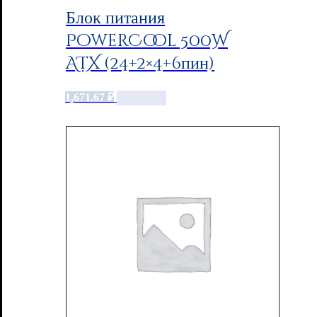
Блок питания
PowerCool 500W
ATX (24+2×4+6пин)
1,671.67
₽
Add to cart