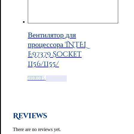
Вентилятор для
процессора INTEL
E97379 Socket
1156/1155/
410.00
₽
Add to cart
Reviews
There are no reviews yet.