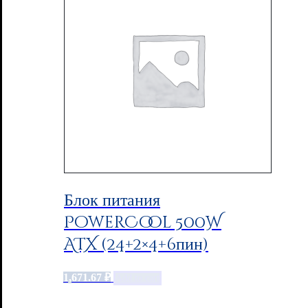
Блок питания
PowerCool 500W
ATX (24+2×4+6пин)
1,671.67
₽
Add to cart