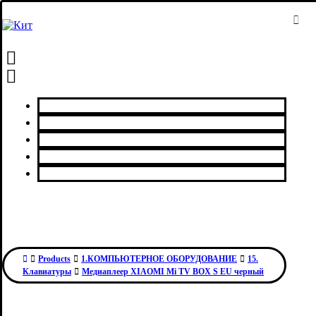
Главная
Каталог товаров
Сервисный центр
О нас
Контакты
Products
1.КОМПЬЮТЕРНОЕ ОБОРУДОВАНИЕ
15.
Клавиатуры
Медиаплеер XIAOMI Mi TV BOX S EU черный