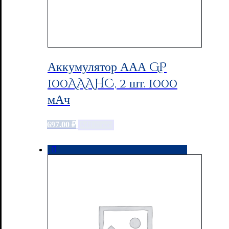
Аккумулятор ААА GP
100AAAHC, 2 шт. 1000
мАч
697.00
₽
Add to cart