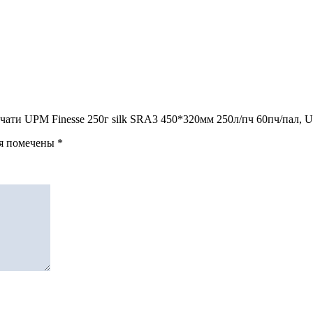
 печати UPM Finesse 250г silk SRA3 450*320мм 250л/пч 60пч/пал,
ля помечены
*