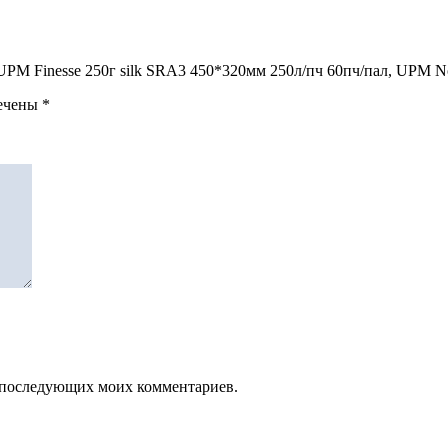
и UPM Finesse 250г silk SRA3 450*320мм 250л/пч 60пч/пал, UPM N
мечены
*
ля последующих моих комментариев.