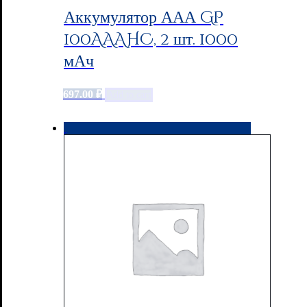
Аккумулятор ААА GP
100AAAHC, 2 шт. 1000
мАч
697.00
₽
Add to cart