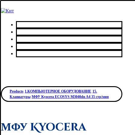
Главная
Каталог товаров
Сервисный центр
О нас
Контакты
Products
1.КОМПЬЮТЕРНОЕ ОБОРУДОВАНИЕ
15.
Клавиатуры
МФУ Kyocera ECOSYS M3040dn A4 35 стр/мин
МФУ Kyocera