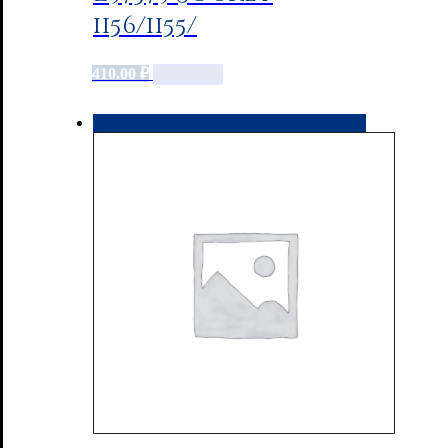
1156/1155/
410.00
₽
Add to cart