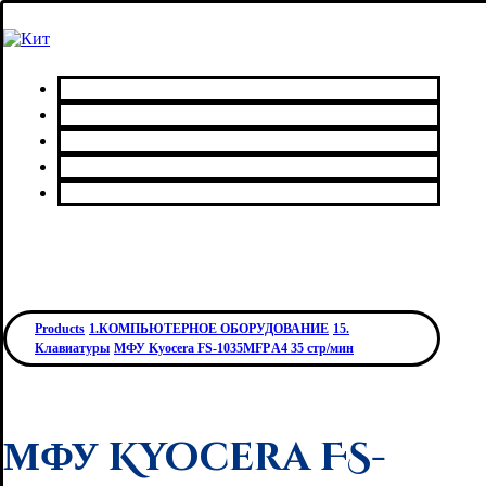
Главная
Каталог товаров
Сервисный центр
О нас
Контакты
Products
1.КОМПЬЮТЕРНОЕ ОБОРУДОВАНИЕ
15.
Клавиатуры
МФУ Kyocera FS-1035MFP A4 35 стр/мин
МФУ Kyocera FS-