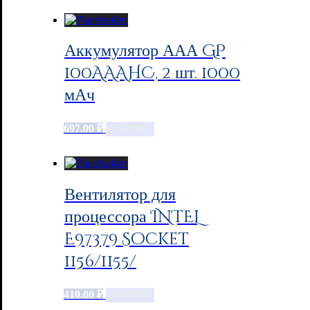
Аккумулятор ААА GP
100AAAHC, 2 шт. 1000
мАч
697.00
₽
Add to cart
Вентилятор для
процессора INTEL
E97379 Socket
1156/1155/
410.00
₽
Add to cart