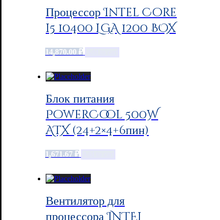
Процессор Intel Core
i5 10400 LGA 1200 BOX
14,870.00
₽
Add to cart
Блок питания
PowerCool 500W
ATX (24+2×4+6пин)
1,671.67
₽
Add to cart
Вентилятор для
процессора INTEL