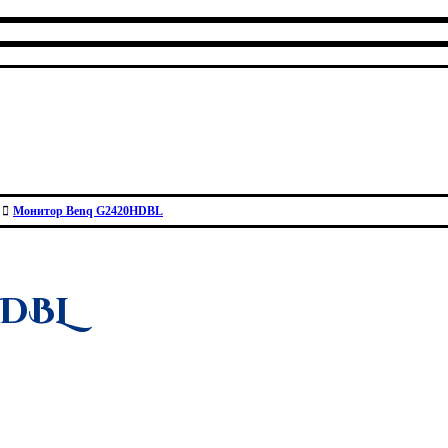
Монитор Benq G2420HDBL
HDBL