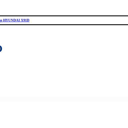
ор HYUNDAI X91D
D