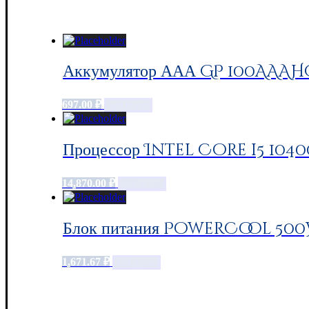
Аккумулятор ААА GP 100AAAHC,
697.00
₽
Add to cart
Процессор Intel Core i5 104
14,870.00
₽
Add to cart
Блок питания PowerCool 500W
1,671.67
₽
Add to cart