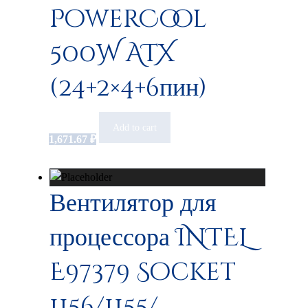
PowerCool
500W ATX
(24+2×4+6пин)
Add to cart
1,671.67
₽
Вентилятор для
процессора INTEL
E97379 Socket
1156/1155/