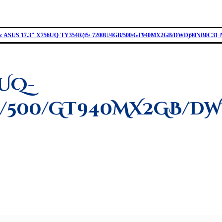
к ASUS 17.3" X756UQ-TY354R(i5/-7200U/4GB/500/GT940MX2GB/DWD)90NB0C31-
6UQ-
GB/500/GT940MX2GB/DW