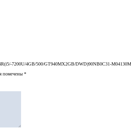
TY354R(i5/-7200U/4GB/500/GT940MX2GB/DWD)90NB0C31-M04130М
ля помечены
*