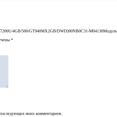
R(i5/-7200U/4GB/500/GT940MX2GB/DWD)90NB0C31-M04130Модуль
мечены
*
ля последующих моих комментариев.