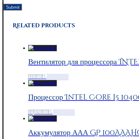
Related products
Вентилятор для процессора INTE
410.00
₽
Add to cart
Процессор Intel Core i5 104
14,870.00
₽
Add to cart
Аккумулятор ААА GP 100AAAHC,