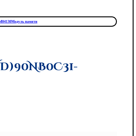
M04130Модуль памяти
D)90NB0C31-