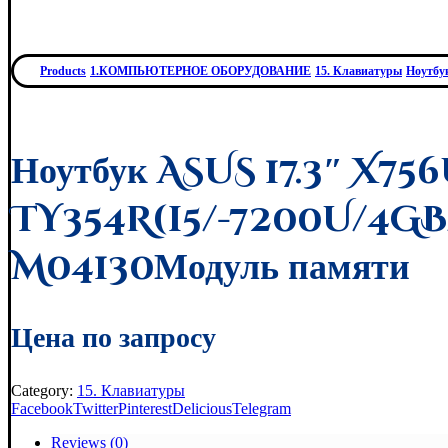
Products
1.КОМПЬЮТЕРНОЕ ОБОРУДОВАНИЕ
15. Клавиатуры
Ноутбу
Ноутбук ASUS 17.3″ X75
TY354R(i5/-7200U/4
M04130Модуль памяти
Цена по запросу
Category:
15. Клавиатуры
Facebook
Twitter
Pinterest
Delicious
Telegram
Reviews (0)