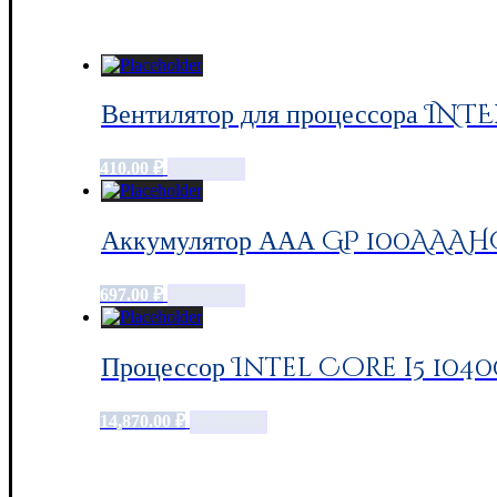
Вентилятор для процессора INTE
410.00
₽
Add to cart
Аккумулятор ААА GP 100AAAHC,
697.00
₽
Add to cart
Процессор Intel Core i5 104
14,870.00
₽
Add to cart