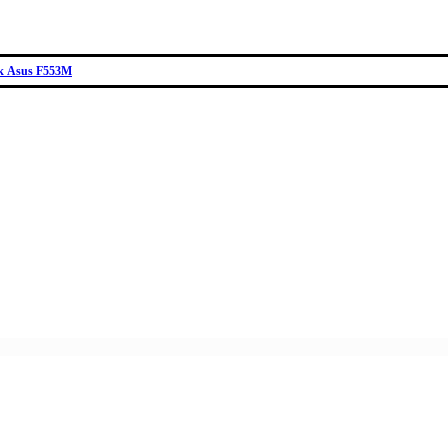
к Asus F553М