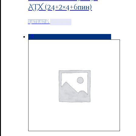
ATX (24+2×4+6пин)
1,671.67
₽
Add to cart