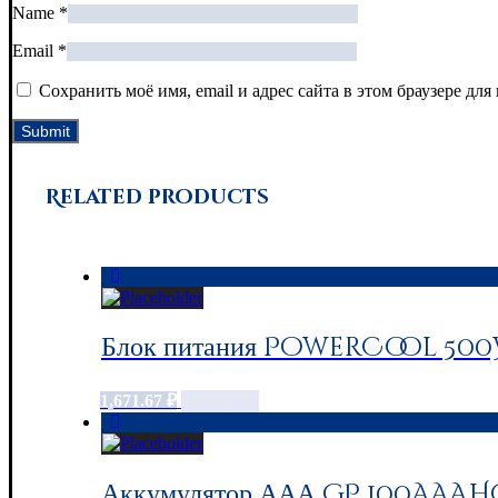
Name
*
Email
*
Сохранить моё имя, email и адрес сайта в этом браузере д
Related products
Блок питания PowerCool 500W
1,671.67
₽
Add to cart
Аккумулятор ААА GP 100AAAHC,