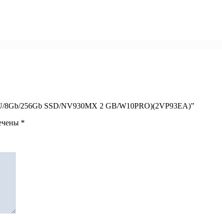
5-8250U/8Gb/256Gb SSD/NV930MX 2 GB/W10PRO)(2VP93EA)”
мечены
*