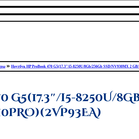
уры
Ноутбук HP ProBook 470 G5(17.3"/i5-8250U/8Gb/256Gb SSD/NV930MX 2 G
0 G5(17.3″/i5-8250U/8G
10PRO)(2VP93EA)