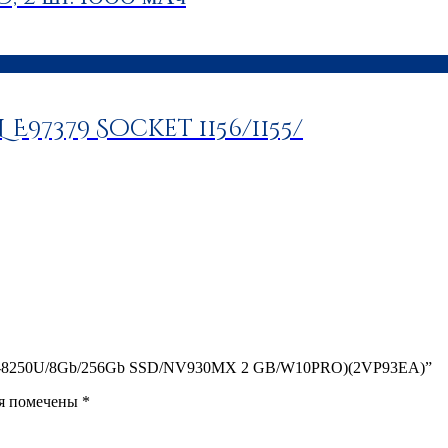
L E97379 Socket 1156/1155/
.3″/i5-8250U/8Gb/256Gb SSD/NV930MX 2 GB/W10PRO)(2VP93EA)”
ля помечены
*