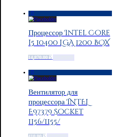
Процессор Intel Core
i5 10400 LGA 1200 BOX
14,870.00
₽
Add to cart
Вентилятор для
процессора INTEL
E97379 Socket
1156/1155/
410.00
₽
Add to cart